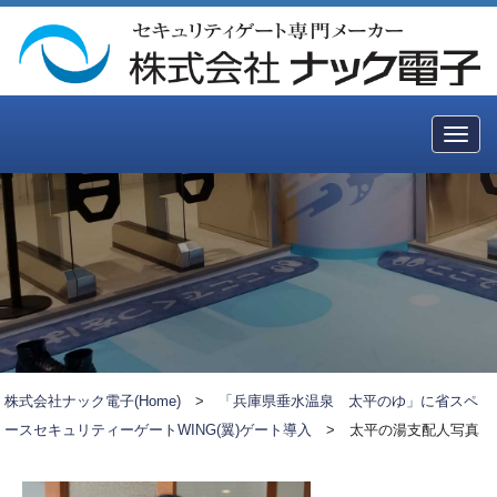
Togg
navig
株式会社ナック電子(Home)
>
「兵庫県垂水温泉 太平のゆ」に省スペ
ースセキュリティーゲートWING(翼)ゲート導入
>
太平の湯支配人写真